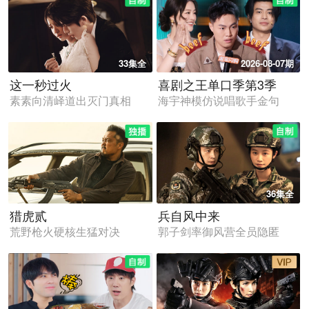
33集全
2026-08-07期
这一秒过火
喜剧之王单口季第3季
素素向清峄道出灭门真相
海宇神模仿说唱歌手金句
36集全
猎虎贰
兵自风中来
荒野枪火硬核生猛对决
郭子剑率御风营全员隐匿