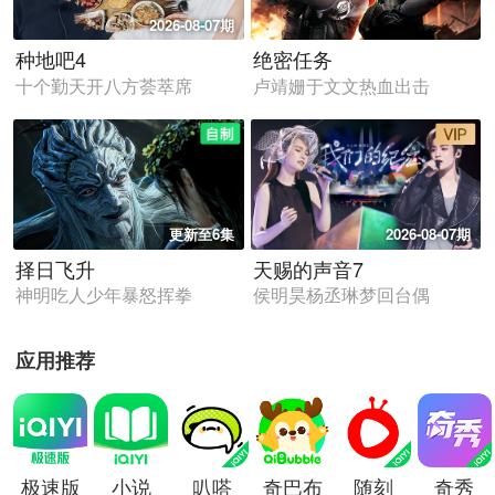
2026-08-07期
种地吧4
绝密任务
十个勤天开八方荟萃席
卢靖姗于文文热血出击
更新至6集
2026-08-07期
择日飞升
天赐的声音7
神明吃人少年暴怒挥拳
侯明昊杨丞琳梦回台偶
应用推荐
极速版
小说
叭嗒
奇巴布
随刻
奇秀